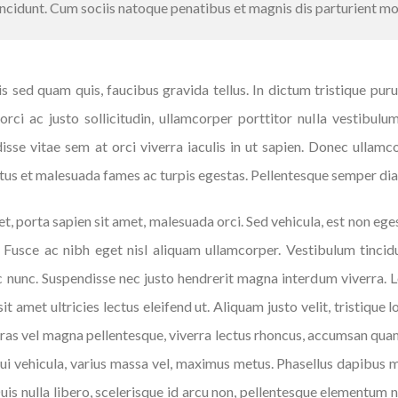
incidunt. Cum sociis natoque penatibus et magnis dis parturient mo
lis sed quam quis, faucibus gravida tellus. In dictum tristique p
rci ac justo sollicitudin, ullamcorper porttitor nulla vestibulum
sse vitae sem at orci viverra iaculis in ut sapien. Donec ullamc
netus et malesuada fames ac turpis egestas. Pellentesque semper d
t, porta sapien sit amet, malesuada orci. Sed vehicula, est non eges
 Fusce ac nibh eget nisl aliquam ullamcorper. Vestibulum tincidu
ac nunc. Suspendisse nec justo hendrerit magna interdum viverra. 
sit amet ultricies lectus eleifend ut. Aliquam justo velit, tristique 
ras vel magna pellentesque, viverra lectus rhoncus, accumsan qua
 vehicula, varius massa vel, maximus metus. Phasellus dapibus 
 Duis nulla libero, scelerisque id arcu non, pellentesque elementum 