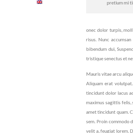
pretium mi t
onec dolor turpis, mol
risus. Nunc accumsan o
bibendum dui, Suspendi
tristique senectus et 
Mauris vitae arcu alique
Aliquam erat volutpat.
tincidunt dolor lacus 
maximus sagittis felis, 
amet tincidunt quam. C
sem. Proin commodo dui
velit a, feugiat lorem.