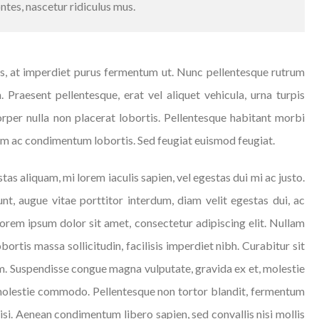
ntes, nascetur ridiculus mus.
urus, at imperdiet purus fermentum ut. Nunc pellentesque rutrum
. Praesent pellentesque, erat vel aliquet vehicula, urna turpis
orper nulla non placerat lobortis. Pellentesque habitant morbi
iam ac condimentum lobortis. Sed feugiat euismod feugiat.
tas aliquam, mi lorem iaculis sapien, vel egestas dui mi ac justo.
nt, augue vitae porttitor interdum, diam velit egestas dui, ac
Lorem ipsum dolor sit amet, consectetur adipiscing elit. Nullam
lobortis massa sollicitudin, facilisis imperdiet nibh. Curabitur sit
m. Suspendisse congue magna vulputate, gravida ex et, molestie
molestie commodo. Pellentesque non tortor blandit, fermentum
nisi. Aenean condimentum libero sapien, sed convallis nisi mollis