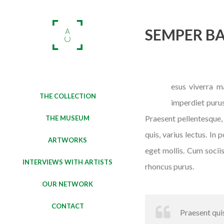
SEMPER BA
esus viverra ma
J
THE COLLECTION
imperdiet purus
Praesent pellentesque,
THE MUSEUM
quis, varius lectus. In
ARTWORKS
eget mollis. Cum socii
INTERVIEWS WITH ARTISTS
rhoncus purus.
OUR NETWORK
CONTACT
Praesent quis