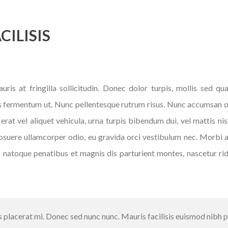
CILISIS
uris at fringilla sollicitudin. Donec dolor turpis, mollis sed qu
 fermentum ut. Nunc pellentesque rutrum risus. Nunc accumsan orci
 erat vel aliquet vehicula, urna turpis bibendum dui, vel mattis 
 posuere ullamcorper odio, eu gravida orci vestibulum nec. Morbi 
s natoque penatibus et magnis dis parturient montes, nascetur rid
 placerat mi. Donec sed nunc nunc. Mauris facilisis euismod nibh pul