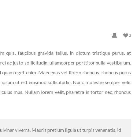
2
am quis, faucibus gravida tellus. In dictum tristique purus, at
 ac justo sollicitudin, ullamcorper porttitor nulla vestibulum.
nisl quam eget enim. Maecenas vel libero rhoncus, rhoncus purus
a ipsum ut est euismod sollicitudin. Nunc molestie semper velit
iculus mus. Nullam lorem velit, pharetra in tortor nec, rhoncus
vinar viverra. Mauris pretium ligula ut turpis venenatis, id