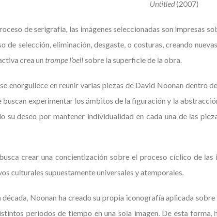
Untitled
(2007)
proceso de serigrafía, las imágenes seleccionadas son impresas so
o de selección, eliminación, desgaste, o costuras, creando nuevas
 activa crea un
trompe l’oeil
sobre la superficie de la obra.
se enorgullece en reunir varias piezas de David Noonan dentro de 
buscan experimentar los ámbitos de la figuración y la abstracción. I
o su deseo por mantener individualidad en cada una de las pieza
usca crear una concientización sobre el proceso cíclico de las i
vos culturales supuestamente universales y atemporales.
década, Noonan ha creado su propia iconografía aplicada sobre d
distintos periodos de tiempo en una sola imagen. De esta forma, 