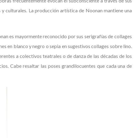
s obras frecuentemente evocan el subconsciente a través de sus
 y culturales. La producción artística de Noonan mantiene una
oonan es mayormente reconocido por sus serigrafías de collages
nes en blanco y negro o sepia en sugestivos collages sobre lino.
erentes a colectivos teatrales o de danza de las décadas de los
icios. Cabe resaltar las poses grandilocuentes que cada una de