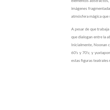
elementos abstractos, 
imágenes fragmentadas,
atmósfera mágica que s
A pesar de que trabaja
que dialogan entre la a
Inicialmente, Noonan co
60’s y 70’s; y yuxtapo
estas figuras teatrales